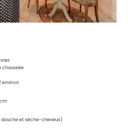
onnes
e chaussée
 environ
 cm
ec douche et sèche-cheveux)